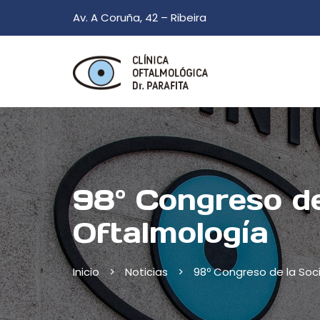
Skip
Av. A Coruña, 42 – Ribeira
to
content
98º Congreso de
Oftalmología
Inicio
>
Noticias
>
98º Congreso de la Soc